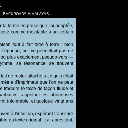
G
BACKROADS HIMALAYAS
r la forme en prose que j'ai adoptée,
imposé comme inévitable à un certain
on tout à fait terre à terre : bien
à l'époque, ne me permettait pas de
s, ou plus exactement pseudo-vers —
ythme, sa résonance, se trouvent
ait de rester attaché à ce qui n'était
métrie d'imprimeur que l'on ne peut
traduire le texte de façon fluide et
barbative, rappelant les laborieuses
int intolérable, et quelque vingt ans
uvert à l'intuition, espérant transcrire
le du texte original : car après tout,