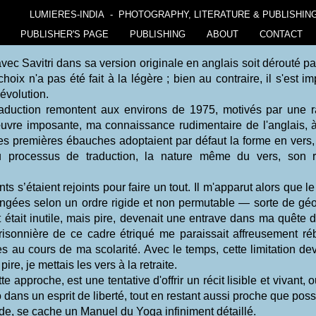
LUMIERES-INDIA - PHOTOGRAPHY, LITERATURE & PUBLISHIN
PUBLISHER'S PAGE
PUBLISHING
ABOUT
CONTACT
vec Savitri dans sa version originale en anglais soit dérouté pa
oix n'a pas été fait à la légère ; bien au contraire, il s'est 
évolution.
aduction remontent aux environs de 1975, motivés par une rais
 œuvre imposante, ma connaissance rudimentaire de l'anglais, 
. Les premières ébauches adoptaient par défaut la forme en ver
 processus de traduction, la nature même du vers, son r
 s’étaient rejoints pour faire un tout. Il m'apparut alors que le f
angées selon un ordre rigide et non permutable — sorte de géo
tait inutile, mais pire, devenait une entrave dans ma quête de 
 prisonnière de ce cadre étriqué me paraissait affreusement ré
s au cours de ma scolarité. Avec le temps, cette limitation dev
pire, je mettais les vers à la retraite.
te approche, est une tentative d'offrir un récit lisible et vivant, o
dans un esprit de liberté, tout en restant aussi proche que possib
de, se cache un Manuel du Yoga infiniment détaillé.