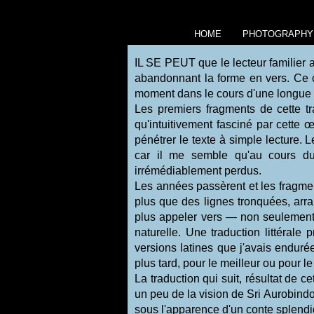
HOME
PHOTOGRAPHY
IL SE PEUT que le lecteur familier a
abandonnant la forme en vers. Ce ch
moment dans le cours d'une longue 
Les premiers fragments de cette tr
qu'intuitivement fasciné par cette
pénétrer le texte à simple lecture
car il me semble qu'au cours du
irrémédiablement perdus.
Les années passèrent et les fragments
plus que des lignes tronquées, arr
plus appeler vers — non seulement é
naturelle. Une traduction littérale
versions latines que j'avais endurée
plus tard, pour le meilleur ou pour le 
La traduction qui suit, résultat de cet
un peu de la vision de Sri Aurobindo 
sous l'apparence d'un conte splendi