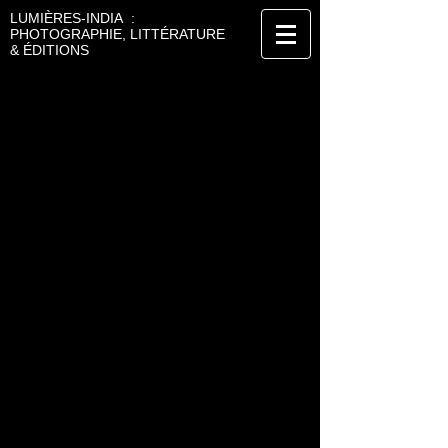
LUMIÈRES-INDIA :
PHOTOGRAPHIE, LITTÉRATURE
& ÉDITIONS
JOEL KOECHLIN
PHOTOGRAPHIE - ÉDITIONS
EXPÉDITIONS MOTO
Inde