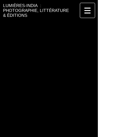
LUMIÈRES-INDIA :
PHOTOGRAPHIE, LITTÉRATURE
& ÉDITIONS
JOEL KOECHLIN
PHOTOGRAPHE
Inde