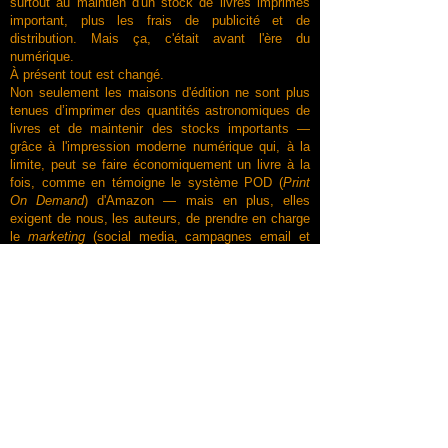
surtout au maintien d'un stock de livres imprimés
important, plus les frais de publicité et de
distribution. Mais ça, c'était avant l'ère du
numérique.
À présent tout est changé.
Non seulement les maisons d'édition ne sont plus
tenues d’imprimer des quantités astronomiques de
livres et de maintenir des stocks importants —
grâce à l'impression moderne numérique qui, à la
limite, peut se faire économiquement un livre à la
fois, comme en témoigne le système POD (
Print
On Demand
) d'Amazon — mais en plus, elles
exigent de nous, les auteurs, de prendre en charge
le
marketing
(social media, campagnes email et
pubs), à tel point que les présentations de
manuscrit aux éditeurs imposent à l'auteur de
procurer un
marketing plan
qu’il doit s’engager à
respecter. Autant dire que les éditeurs ne font plus
leur travail. Sauf lorsque, rarement, ils mettent la
main sur la poule aux œufs d’or ! Quant aux droits
d’auteurs, eux, par contre, ils n'ont pas augmenté
d'un iota. Et bonne chance si, en plus, le sujet de
votre livre ne vise pas une démographie populaire !
(cont.)