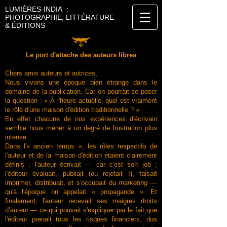
LUMIÈRES-INDIA :
PHOTOGRAPHIE, LITTÉRATURE
& ÉDITIONS
Le port d'attache des auteurs libres​
Chers amis auteurs et autrices,
Nous vivons une époque bien étrange dans le
domaine de la publication. Car on pourrait se poser
la question : « À l'heure actuelle, quel est vraiment
le rôle d'une maison d'édition traditionnelle ? »
En effet chacune de nos expériences d'écrivain
semble nous mener à un degré de frustration plus
intense.
Dans l'« ancien temps », les rôles respectifs de
l'auteur et de la maison d'édition étaient clairement
définis : l'auteur écrivait — car c'est son job ;
l'éditeur évaluait, publiait (ou rejetait !), faisait
imprimer, distribuait, et s'occupait du
marketing
—
qu'à l'époque on appelait « propagande ». Et
finalement, l'auteur recevait ses maigres droits
d’auteur — ce qui pouvait s'expliquer par le fait que
l'éditeur prenait tous les risques financiers, dus