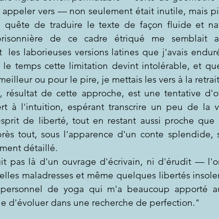
 appeler vers — non seulement était inutile, mais pir
quête de traduire le texte de façon fluide et nat
e prisonnière de ce cadre étriqué me semblait af
  les laborieuses versions latines que j'avais endur
 le temps cette limitation devint intolérable, et que
meilleur ou pour le pire, je mettais les vers à la retrai
, résultat de cette approche, est une tentative d'off
ert à l'intuition, espérant transcrire un peu de la v
prit de liberté, tout en restant aussi proche que 
après tout, sous l'apparence d'un conte splendide, 
ment détaillé.
it pas là d'un ouvrage d'écrivain, ni d'érudit — l'on
elles maladresses et même quelques libertés insole
e personnel de yoga qui m'a beaucoup apporté au
ue d'évoluer dans une recherche de perfection."