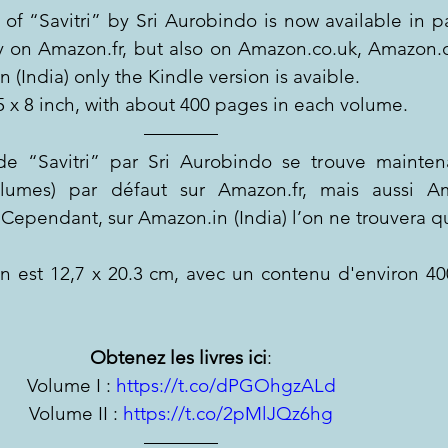
 of “Savitri” by Sri Aurobindo is now available in pa
y on Amazon.fr, but also on Amazon.co.uk, Amazon.c
(India) only the Kindle version is avaible.
5 x 8 inch, with about 400 pages in each volume.
de “Savitri” par Sri Aurobindo se trouve maintena
umes) par défaut sur Amazon.fr, mais aussi Ama
Cependant, sur Amazon.in (India) l’on ne trouvera que
n est 12,7 x 20.3 cm, avec un contenu d'environ 40
Obtenez les livres ici
:
Volume I : 
https://t.co/dPGOhgzALd
Volume II : 
https://t.co/2pMlJQz6hg