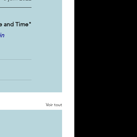
ce and Time"
in 
Voir tout