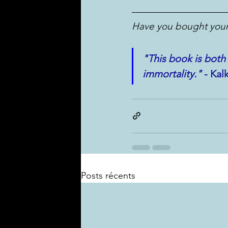
Have you bought your
"This book is both 
immortality." 
- Kal
Posts récents