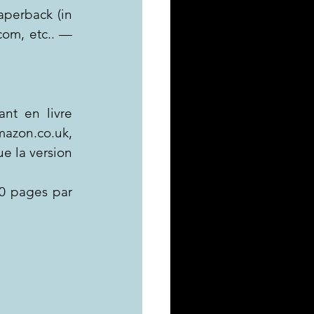
perback (in 
om, etc.. — 
nt en livre 
zon.co.uk, 
 la version 
0 pages par 