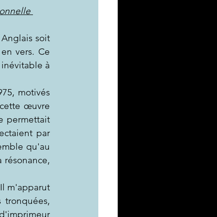
onnelle 
Anglais soit 
en vers. Ce 
inévitable à 
75, motivés 
 cette œuvre 
 permettait 
ctaient par 
emble qu'au 
 résonance, 
Il m'apparut 
 tronquées, 
d'imprimeur 