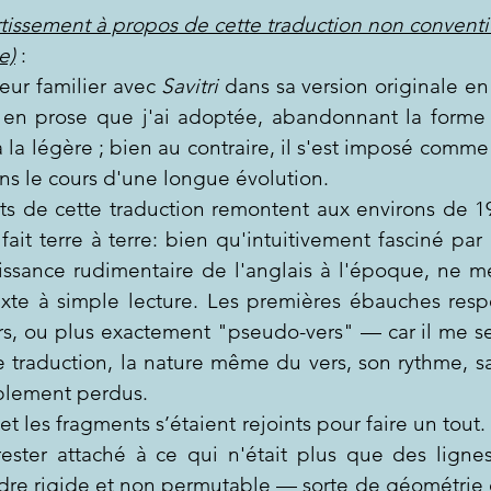
issement à propos de cette traduction non conventi
e)
 :
eur familier avec 
Savitri
 dans sa version originale en 
 en prose que j'ai adoptée, abandonnant la forme 
à la légère ; bien au contraire, il s'est imposé comme 
s le cours d'une longue évolution.
s de cette traduction remontent aux environs de 19
fait terre à terre: bien qu'intuitivement fasciné par
ssance rudimentaire de l'anglais à l'époque, ne me
xte à simple lecture. Les premières ébauches respe
rs, ou plus exactement "pseudo-vers" — car il me s
 traduction, la nature même du vers, son rythme, sa
blement perdus.
t les fragments s’étaient rejoints pour faire un tout. 
rester attaché à ce qui n'était plus que des lignes
dre rigide et non permutable — sorte de géométrie 