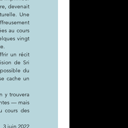
e, devenait 
urelle. Une 
freusement 
ées au cours 
lques vingt 
te.
rir un récit 
ision de Sri 
possible du 
se cache un 
 y trouvera 
ntes — mais 
 cours des 
3 juin 2022