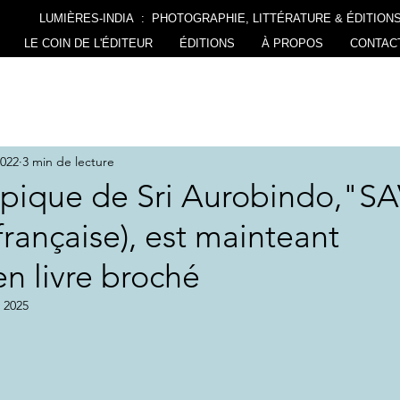
LUMIÈRES-INDIA : PHOTOGRAPHIE, LITTÉRATURE & ÉDITION
LE COIN DE L'ÉDITEUR
ÉDITIONS
À PROPOS
CONTAC
2022
3 min de lecture
pique de Sri Aurobindo,"SA
française), est mainteant
en livre broché
. 2025