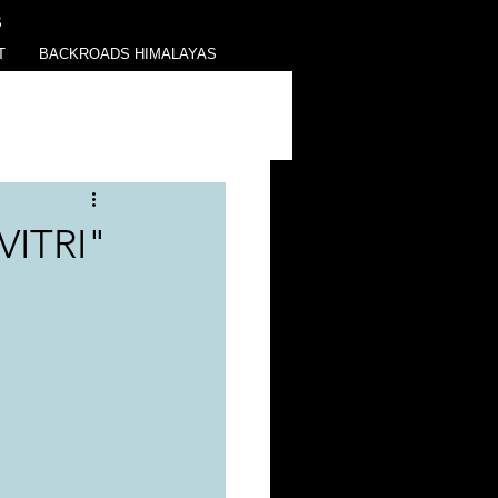
S
T
BACKROADS HIMALAYAS
VITRI"